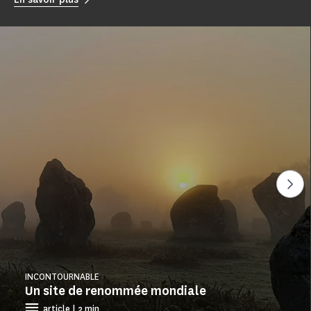
Voi
INCONTOURNABLE
Un site de renommée mondiale
article | 2 min