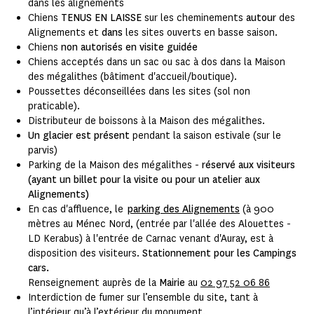
dans les alignements
Chiens
TENUS EN LAISSE
sur les cheminements
autour
des
Alignements et
dans
les sites ouverts en basse saison.
Chiens
non autorisés en visite guidée
Chiens acceptés dans un sac ou sac à dos dans la Maison
des mégalithes (bâtiment d'accueil/boutique).
Poussettes déconseillées dans les sites (sol non
praticable).
Distributeur de boissons à la Maison des mégalithes.
Un glacier est présent
pendant la saison estivale (sur le
parvis)
Parking de la Maison des mégalithes -
réservé aux visiteurs
(ayant un billet pour la visite ou pour un atelier aux
Alignements)
En cas d'affluence, le
parking des Alignements
(à 900
mètres au Ménec Nord, (entrée par l'allée des Alouettes -
LD Kerabus) à l'entrée de Carnac venant d'Auray, est à
disposition des visiteurs.
Stationnement pour les Campings
cars.
Renseignement auprès de la
Mairie
au
02 97 52 06 86
Interdiction de fumer sur l’ensemble du site, tant à
l’intérieur qu’à l’extérieur du monument.