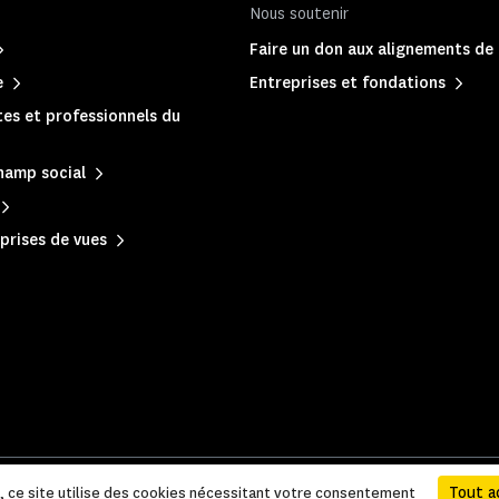
Nous soutenir
Faire un don aux alignements de
e
Entreprises et fondations
es et professionnels du
hamp social
prises de vues
 légales et administratives
|
Accessibilité
|
Plan du site
Tout a
e, ce site utilise des cookies nécessitant votre consentement