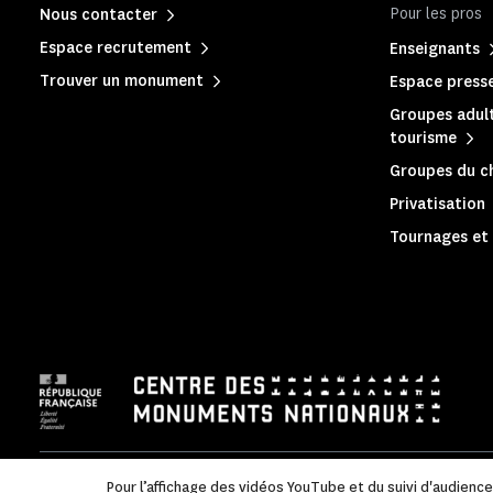
Pour les pros
Nous contacter
Espace recrutement
Enseignants
Trouver un monument
Espace press
Groupes adult
tourisme
Groupes du c
Privatisation
Tournages et 
Mentions légales
|
Politique de confidentialité
|
Informations
Pour l’affichage des vidéos YouTube et du suivi d'audienc