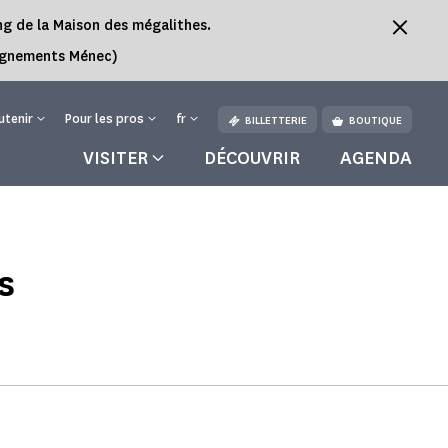
ing de la Maison des mégalithes.
Alignements Ménec)
utenir
Pour les pros
fr
BILLETTERIE
BOUTIQUE
VISITER
DÉCOUVRIR
AGENDA
s