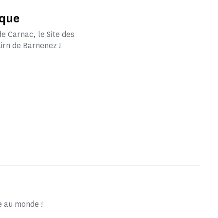
ique
de Carnac, le Site des
irn de Barnenez !
e au monde !