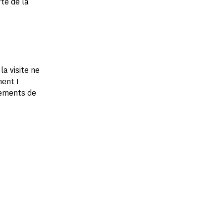
te de la
la visite ne
ent !
tements de