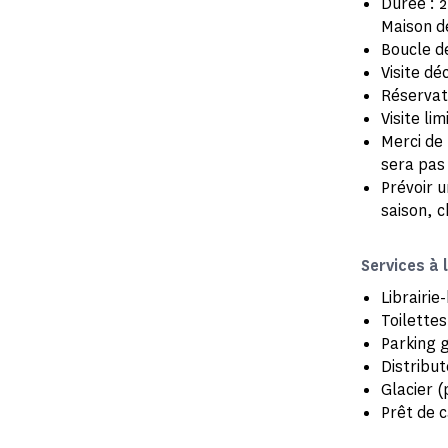
Durée : 
Maison d
Boucle de
Visite dé
Réservat
Visite l
Merci de 
sera pas
Prévoir 
saison, 
Services à 
Librairie
Toilettes
Parking g
Distribut
Glacier (
Prêt de c