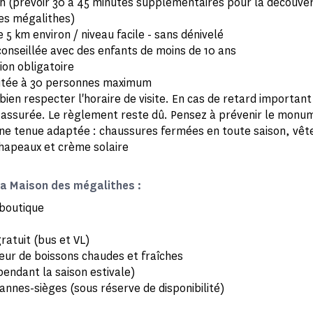
2h (prévoir 30 à 45 minutes supplémentaires pour la découver
es mégalithes)
 5 km environ / niveau facile - sans dénivelé
conseillée avec des enfants de moins de 10 ans
ion obligatoire
imitée à 30 personnes maximum
bien respecter l'horaire de visite. En cas de retard important 
 assurée. Le règlement reste dû. Pensez à prévenir le monum
une tenue adaptée : chaussures fermées en toute saison, vê
chapeaux et crème solaire
la Maison des mégalithes :
-boutique
ratuit (bus et VL)
eur de boissons chaudes et fraîches
pendant la saison estivale)
annes-sièges (sous réserve de disponibilité)