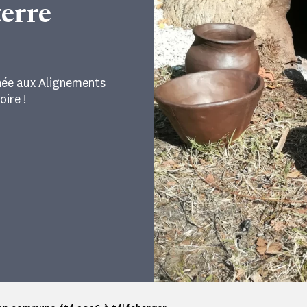
terre
rnée aux Alignements
ire !