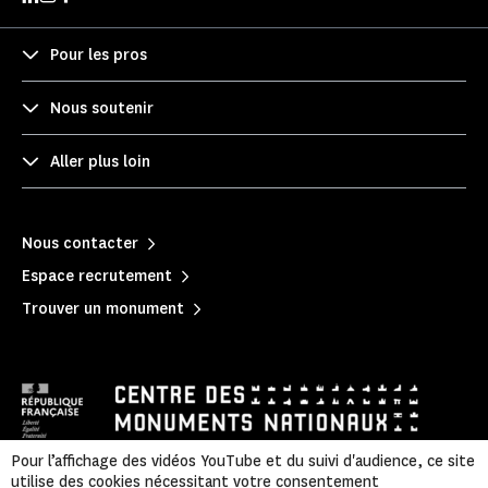
Pour les pros
Nous soutenir
Aller plus loin
Nous contacter
Espace recrutement
Trouver un monument
Pour l’affichage des vidéos YouTube et du suivi d'audience, ce site
utilise des cookies nécessitant votre consentement
Mentions légales
|
Politique de confidentialité
|